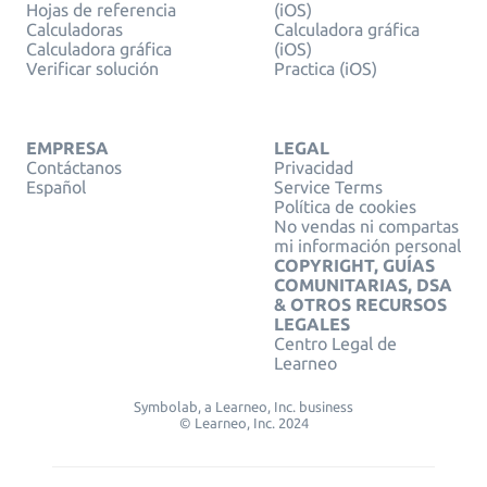
Hojas de referencia
(iOS)
Calculadoras
Calculadora gráfica
Calculadora gráfica
(iOS)
Verificar solución
Practica (iOS)
EMPRESA
LEGAL
Contáctanos
Privacidad
Español
Service Terms
Política de cookies
No vendas ni compartas
mi información personal
COPYRIGHT, GUÍAS
COMUNITARIAS, DSA
& OTROS RECURSOS
LEGALES
Centro Legal de
Learneo
Symbolab, a Learneo, Inc. business
© Learneo, Inc. 2024