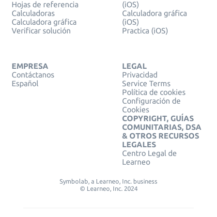
Hojas de referencia
(iOS)
Calculadoras
Calculadora gráfica
Calculadora gráfica
(iOS)
Verificar solución
Practica (iOS)
EMPRESA
LEGAL
Contáctanos
Privacidad
Español
Service Terms
Política de cookies
Configuración de
Cookies
COPYRIGHT, GUÍAS
COMUNITARIAS, DSA
& OTROS RECURSOS
LEGALES
Centro Legal de
Learneo
Symbolab, a Learneo, Inc. business
© Learneo, Inc. 2024