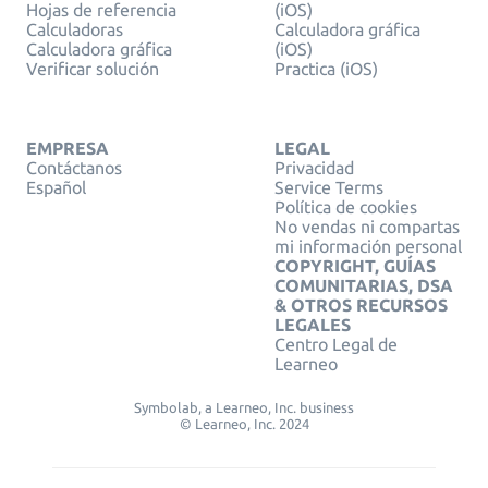
Hojas de referencia
(iOS)
Calculadoras
Calculadora gráfica
Calculadora gráfica
(iOS)
Verificar solución
Practica (iOS)
EMPRESA
LEGAL
Contáctanos
Privacidad
Español
Service Terms
Política de cookies
No vendas ni compartas
mi información personal
COPYRIGHT, GUÍAS
COMUNITARIAS, DSA
& OTROS RECURSOS
LEGALES
Centro Legal de
Learneo
Symbolab, a Learneo, Inc. business
© Learneo, Inc. 2024