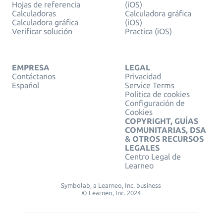
Hojas de referencia
(iOS)
Calculadoras
Calculadora gráfica
Calculadora gráfica
(iOS)
Verificar solución
Practica (iOS)
EMPRESA
LEGAL
Contáctanos
Privacidad
Español
Service Terms
Política de cookies
Configuración de
Cookies
COPYRIGHT, GUÍAS
COMUNITARIAS, DSA
& OTROS RECURSOS
LEGALES
Centro Legal de
Learneo
Symbolab, a Learneo, Inc. business
© Learneo, Inc. 2024