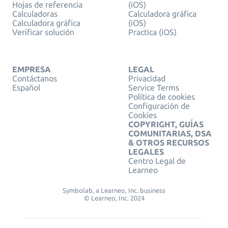
Hojas de referencia
(iOS)
Calculadoras
Calculadora gráfica
Calculadora gráfica
(iOS)
Verificar solución
Practica (iOS)
EMPRESA
LEGAL
Contáctanos
Privacidad
Español
Service Terms
Política de cookies
Configuración de
Cookies
COPYRIGHT, GUÍAS
COMUNITARIAS, DSA
& OTROS RECURSOS
LEGALES
Centro Legal de
Learneo
Symbolab, a Learneo, Inc. business
© Learneo, Inc. 2024