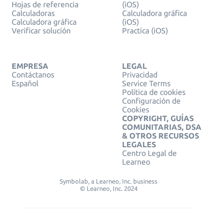
Hojas de referencia
(iOS)
Calculadoras
Calculadora gráfica
Calculadora gráfica
(iOS)
Verificar solución
Practica (iOS)
EMPRESA
LEGAL
Contáctanos
Privacidad
Español
Service Terms
Política de cookies
Configuración de
Cookies
COPYRIGHT, GUÍAS
COMUNITARIAS, DSA
& OTROS RECURSOS
LEGALES
Centro Legal de
Learneo
Symbolab, a Learneo, Inc. business
© Learneo, Inc. 2024