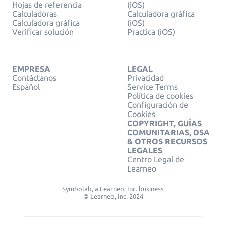
Hojas de referencia
(iOS)
Calculadoras
Calculadora gráfica
Calculadora gráfica
(iOS)
Verificar solución
Practica (iOS)
EMPRESA
LEGAL
Contáctanos
Privacidad
Español
Service Terms
Política de cookies
Configuración de
Cookies
COPYRIGHT, GUÍAS
COMUNITARIAS, DSA
& OTROS RECURSOS
LEGALES
Centro Legal de
Learneo
Symbolab, a Learneo, Inc. business
© Learneo, Inc. 2024