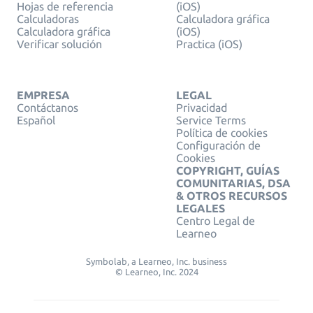
Hojas de referencia
(iOS)
Calculadoras
Calculadora gráfica
Calculadora gráfica
(iOS)
Verificar solución
Practica (iOS)
EMPRESA
LEGAL
Contáctanos
Privacidad
Español
Service Terms
Política de cookies
Configuración de
Cookies
COPYRIGHT, GUÍAS
COMUNITARIAS, DSA
& OTROS RECURSOS
LEGALES
Centro Legal de
Learneo
Symbolab, a Learneo, Inc. business
© Learneo, Inc. 2024