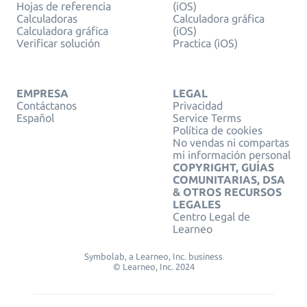
Hojas de referencia
(iOS)
Calculadoras
Calculadora gráfica
Calculadora gráfica
(iOS)
Verificar solución
Practica (iOS)
EMPRESA
LEGAL
Contáctanos
Privacidad
Español
Service Terms
Política de cookies
No vendas ni compartas
mi información personal
COPYRIGHT, GUÍAS
COMUNITARIAS, DSA
& OTROS RECURSOS
LEGALES
Centro Legal de
Learneo
Symbolab, a Learneo, Inc. business
© Learneo, Inc. 2024