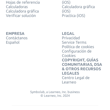
Hojas de referencia
(iOS)
Calculadoras
Calculadora gráfica
Calculadora gráfica
(iOS)
Verificar solución
Practica (iOS)
EMPRESA
LEGAL
Contáctanos
Privacidad
Español
Service Terms
Política de cookies
Configuración de
Cookies
COPYRIGHT, GUÍAS
COMUNITARIAS, DSA
& OTROS RECURSOS
LEGALES
Centro Legal de
Learneo
Symbolab, a Learneo, Inc. business
© Learneo, Inc. 2024