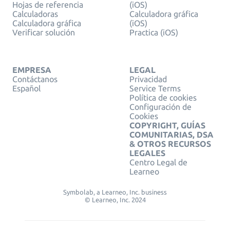
Hojas de referencia
(iOS)
Calculadoras
Calculadora gráfica
Calculadora gráfica
(iOS)
Verificar solución
Practica (iOS)
EMPRESA
LEGAL
Contáctanos
Privacidad
Español
Service Terms
Política de cookies
Configuración de
Cookies
COPYRIGHT, GUÍAS
COMUNITARIAS, DSA
& OTROS RECURSOS
LEGALES
Centro Legal de
Learneo
Symbolab, a Learneo, Inc. business
© Learneo, Inc. 2024