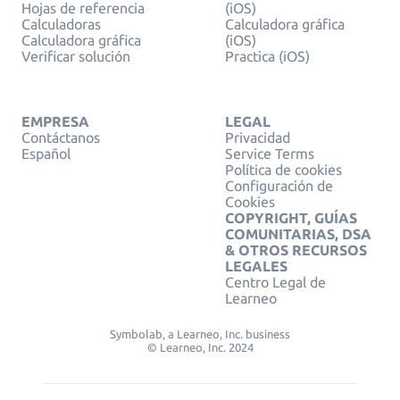
Hojas de referencia
(iOS)
Calculadoras
Calculadora gráfica
Calculadora gráfica
(iOS)
Verificar solución
Practica (iOS)
EMPRESA
LEGAL
Contáctanos
Privacidad
Español
Service Terms
Política de cookies
Configuración de
Cookies
COPYRIGHT, GUÍAS
COMUNITARIAS, DSA
& OTROS RECURSOS
LEGALES
Centro Legal de
Learneo
Symbolab, a Learneo, Inc. business
© Learneo, Inc. 2024