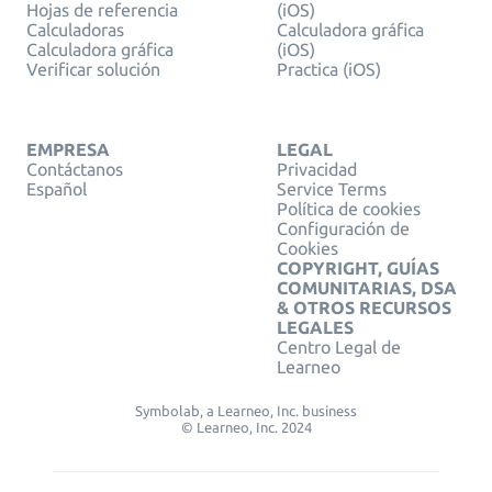
Hojas de referencia
(iOS)
Calculadoras
Calculadora gráfica
Calculadora gráfica
(iOS)
Verificar solución
Practica (iOS)
EMPRESA
LEGAL
Contáctanos
Privacidad
Español
Service Terms
Política de cookies
Configuración de
Cookies
COPYRIGHT, GUÍAS
COMUNITARIAS, DSA
& OTROS RECURSOS
LEGALES
Centro Legal de
Learneo
Symbolab, a Learneo, Inc. business
© Learneo, Inc. 2024