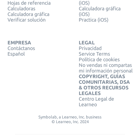
Hojas de referencia
(iOS)
Calculadoras
Calculadora gráfica
Calculadora gráfica
(iOS)
Verificar solución
Practica (iOS)
EMPRESA
LEGAL
Contáctanos
Privacidad
Español
Service Terms
Política de cookies
No vendas ni compartas
mi información personal
COPYRIGHT, GUÍAS
COMUNITARIAS, DSA
& OTROS RECURSOS
LEGALES
Centro Legal de
Learneo
Symbolab, a Learneo, Inc. business
© Learneo, Inc. 2024