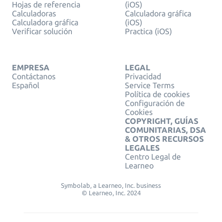
Hojas de referencia
(iOS)
Calculadoras
Calculadora gráfica
Calculadora gráfica
(iOS)
Verificar solución
Practica (iOS)
EMPRESA
LEGAL
Contáctanos
Privacidad
Español
Service Terms
Política de cookies
Configuración de
Cookies
COPYRIGHT, GUÍAS
COMUNITARIAS, DSA
& OTROS RECURSOS
LEGALES
Centro Legal de
Learneo
Symbolab, a Learneo, Inc. business
© Learneo, Inc. 2024