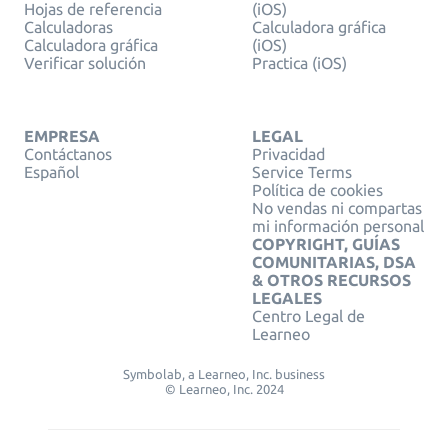
Hojas de referencia
(iOS)
Calculadoras
Calculadora gráfica
Calculadora gráfica
(iOS)
Verificar solución
Practica (iOS)
EMPRESA
LEGAL
Contáctanos
Privacidad
Español
Service Terms
Política de cookies
No vendas ni compartas
mi información personal
COPYRIGHT, GUÍAS
COMUNITARIAS, DSA
& OTROS RECURSOS
LEGALES
Centro Legal de
Learneo
Symbolab, a Learneo, Inc. business
© Learneo, Inc. 2024