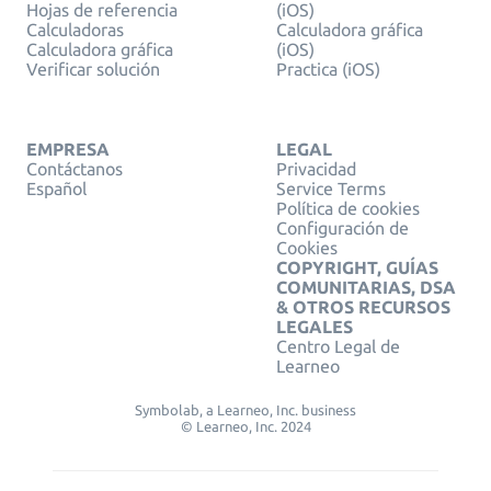
Hojas de referencia
(iOS)
Calculadoras
Calculadora gráfica
Calculadora gráfica
(iOS)
Verificar solución
Practica (iOS)
EMPRESA
LEGAL
Contáctanos
Privacidad
Español
Service Terms
Política de cookies
Configuración de
Cookies
COPYRIGHT, GUÍAS
COMUNITARIAS, DSA
& OTROS RECURSOS
LEGALES
Centro Legal de
Learneo
Symbolab, a Learneo, Inc. business
© Learneo, Inc. 2024