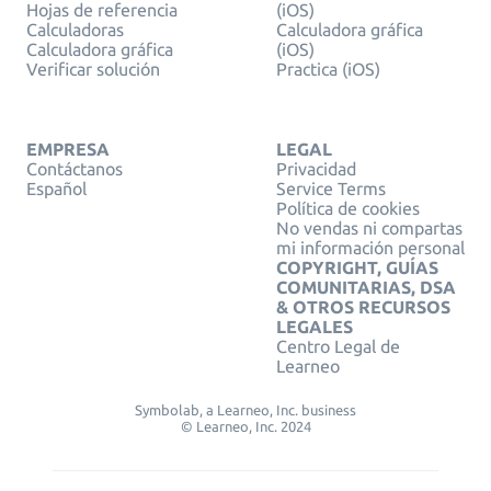
Hojas de referencia
(iOS)
Calculadoras
Calculadora gráfica
Calculadora gráfica
(iOS)
Verificar solución
Practica (iOS)
EMPRESA
LEGAL
Contáctanos
Privacidad
Español
Service Terms
Política de cookies
No vendas ni compartas
mi información personal
COPYRIGHT, GUÍAS
COMUNITARIAS, DSA
& OTROS RECURSOS
LEGALES
Centro Legal de
Learneo
Symbolab, a Learneo, Inc. business
© Learneo, Inc. 2024