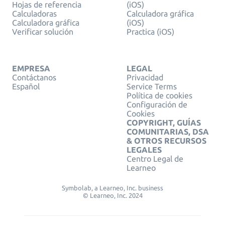
Hojas de referencia
(iOS)
Calculadoras
Calculadora gráfica
Calculadora gráfica
(iOS)
Verificar solución
Practica (iOS)
EMPRESA
LEGAL
Contáctanos
Privacidad
Español
Service Terms
Política de cookies
Configuración de
Cookies
COPYRIGHT, GUÍAS
COMUNITARIAS, DSA
& OTROS RECURSOS
LEGALES
Centro Legal de
Learneo
Symbolab, a Learneo, Inc. business
© Learneo, Inc. 2024