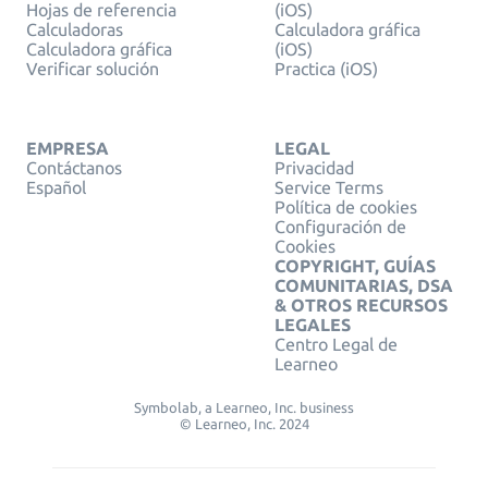
Hojas de referencia
(iOS)
Calculadoras
Calculadora gráfica
Calculadora gráfica
(iOS)
Verificar solución
Practica (iOS)
EMPRESA
LEGAL
Contáctanos
Privacidad
Español
Service Terms
Política de cookies
Configuración de
Cookies
COPYRIGHT, GUÍAS
COMUNITARIAS, DSA
& OTROS RECURSOS
LEGALES
Centro Legal de
Learneo
Symbolab, a Learneo, Inc. business
© Learneo, Inc. 2024