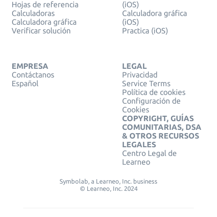
Hojas de referencia
(iOS)
Calculadoras
Calculadora gráfica
Calculadora gráfica
(iOS)
Verificar solución
Practica (iOS)
EMPRESA
LEGAL
Contáctanos
Privacidad
Español
Service Terms
Política de cookies
Configuración de
Cookies
COPYRIGHT, GUÍAS
COMUNITARIAS, DSA
& OTROS RECURSOS
LEGALES
Centro Legal de
Learneo
Symbolab, a Learneo, Inc. business
© Learneo, Inc. 2024