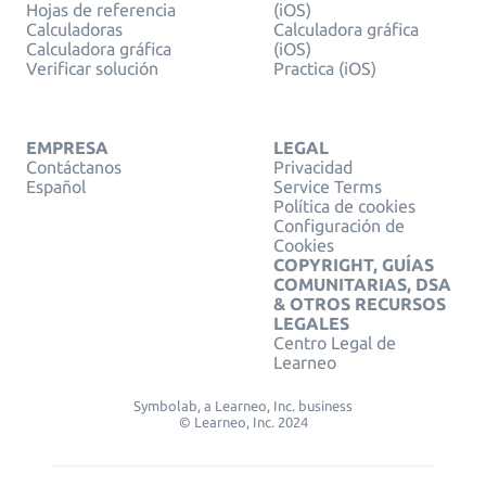
Hojas de referencia
(iOS)
Calculadoras
Calculadora gráfica
Calculadora gráfica
(iOS)
Verificar solución
Practica (iOS)
EMPRESA
LEGAL
Contáctanos
Privacidad
Español
Service Terms
Política de cookies
Configuración de
Cookies
COPYRIGHT, GUÍAS
COMUNITARIAS, DSA
& OTROS RECURSOS
LEGALES
Centro Legal de
Learneo
Symbolab, a Learneo, Inc. business
© Learneo, Inc. 2024