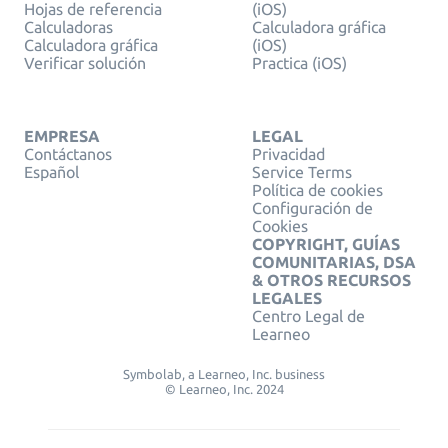
Hojas de referencia
(iOS)
Calculadoras
Calculadora gráfica
Calculadora gráfica
(iOS)
Verificar solución
Practica (iOS)
EMPRESA
LEGAL
Contáctanos
Privacidad
Español
Service Terms
Política de cookies
Configuración de
Cookies
COPYRIGHT, GUÍAS
COMUNITARIAS, DSA
& OTROS RECURSOS
LEGALES
Centro Legal de
Learneo
Symbolab, a Learneo, Inc. business
© Learneo, Inc. 2024