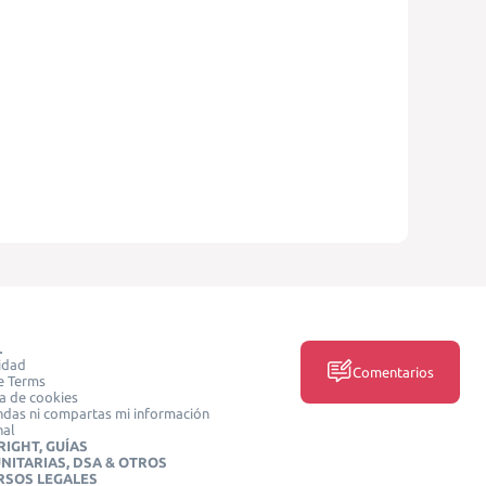
L
idad
Comentarios
e Terms
ca de cookies
das ni compartas mi información
nal
IGHT, GUÍAS
NITARIAS, DSA & OTROS
RSOS LEGALES