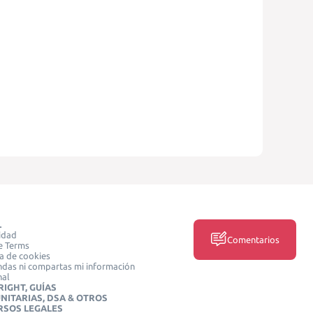
L
idad
Comentarios
e Terms
ca de cookies
das ni compartas mi información
nal
IGHT, GUÍAS
NITARIAS, DSA & OTROS
RSOS LEGALES