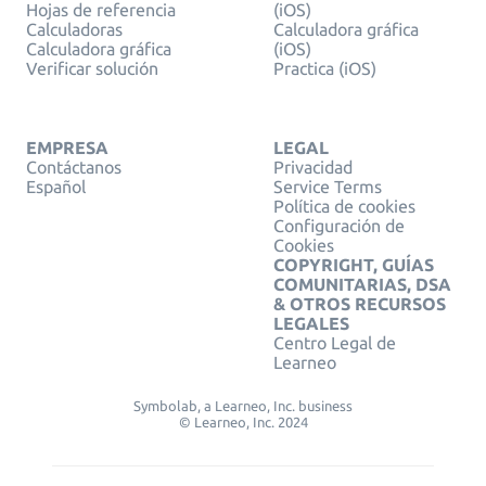
Hojas de referencia
(iOS)
Calculadoras
Calculadora gráfica
Calculadora gráfica
(iOS)
Verificar solución
Practica (iOS)
EMPRESA
LEGAL
Contáctanos
Privacidad
Español
Service Terms
Política de cookies
Configuración de
Cookies
COPYRIGHT, GUÍAS
COMUNITARIAS, DSA
& OTROS RECURSOS
LEGALES
Centro Legal de
Learneo
Symbolab, a Learneo, Inc. business
© Learneo, Inc. 2024