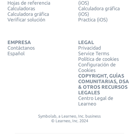
Hojas de referencia
(iOS)
Calculadoras
Calculadora gráfica
Calculadora gráfica
(iOS)
Verificar solución
Practica (iOS)
EMPRESA
LEGAL
Contáctanos
Privacidad
Español
Service Terms
Política de cookies
Configuración de
Cookies
COPYRIGHT, GUÍAS
COMUNITARIAS, DSA
& OTROS RECURSOS
LEGALES
Centro Legal de
Learneo
Symbolab, a Learneo, Inc. business
© Learneo, Inc. 2024