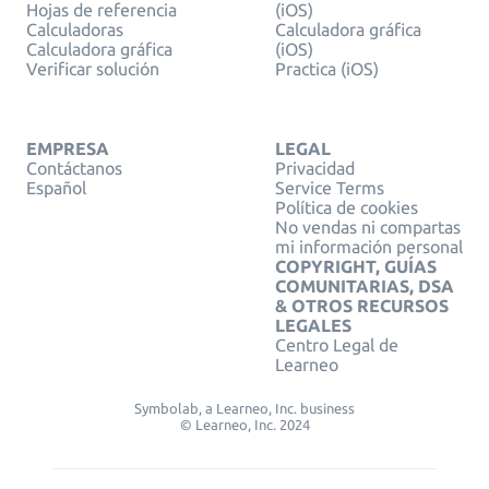
Hojas de referencia
(iOS)
Calculadoras
Calculadora gráfica
Calculadora gráfica
(iOS)
Verificar solución
Practica (iOS)
EMPRESA
LEGAL
Contáctanos
Privacidad
Español
Service Terms
Política de cookies
No vendas ni compartas
mi información personal
COPYRIGHT, GUÍAS
COMUNITARIAS, DSA
& OTROS RECURSOS
LEGALES
Centro Legal de
Learneo
Symbolab, a Learneo, Inc. business
© Learneo, Inc. 2024