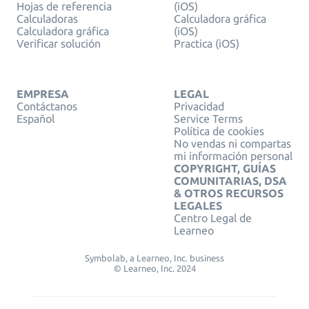
Hojas de referencia
(iOS)
Calculadoras
Calculadora gráfica
Calculadora gráfica
(iOS)
Verificar solución
Practica (iOS)
EMPRESA
LEGAL
Contáctanos
Privacidad
Español
Service Terms
Política de cookies
No vendas ni compartas
mi información personal
COPYRIGHT, GUÍAS
COMUNITARIAS, DSA
& OTROS RECURSOS
LEGALES
Centro Legal de
Learneo
Symbolab, a Learneo, Inc. business
© Learneo, Inc. 2024