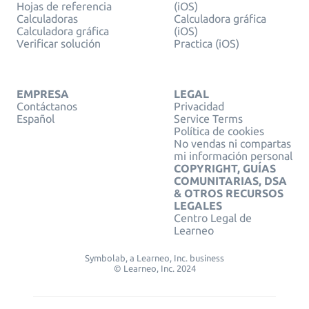
Hojas de referencia
(iOS)
Calculadoras
Calculadora gráfica
Calculadora gráfica
(iOS)
Verificar solución
Practica (iOS)
EMPRESA
LEGAL
Contáctanos
Privacidad
Español
Service Terms
Política de cookies
No vendas ni compartas
mi información personal
COPYRIGHT, GUÍAS
COMUNITARIAS, DSA
& OTROS RECURSOS
LEGALES
Centro Legal de
Learneo
Symbolab, a Learneo, Inc. business
© Learneo, Inc. 2024