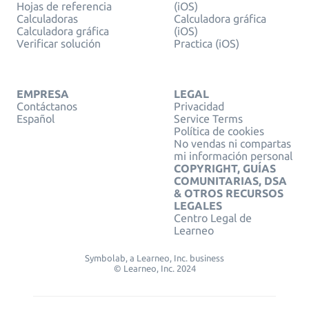
Hojas de referencia
(iOS)
Calculadoras
Calculadora gráfica
Calculadora gráfica
(iOS)
Verificar solución
Practica (iOS)
EMPRESA
LEGAL
Contáctanos
Privacidad
Español
Service Terms
Política de cookies
No vendas ni compartas
mi información personal
COPYRIGHT, GUÍAS
COMUNITARIAS, DSA
& OTROS RECURSOS
LEGALES
Centro Legal de
Learneo
Symbolab, a Learneo, Inc. business
© Learneo, Inc. 2024