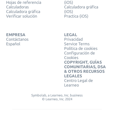
Hojas de referencia
(iOS)
Calculadoras
Calculadora gráfica
Calculadora gráfica
(iOS)
Verificar solución
Practica (iOS)
EMPRESA
LEGAL
Contáctanos
Privacidad
Español
Service Terms
Política de cookies
Configuración de
Cookies
COPYRIGHT, GUÍAS
COMUNITARIAS, DSA
& OTROS RECURSOS
LEGALES
Centro Legal de
Learneo
Symbolab, a Learneo, Inc. business
© Learneo, Inc. 2024