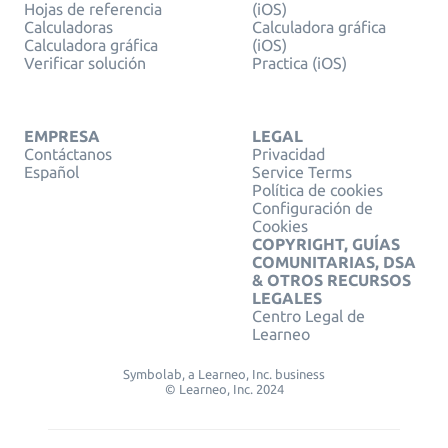
Hojas de referencia
(iOS)
Calculadoras
Calculadora gráfica
Calculadora gráfica
(iOS)
Verificar solución
Practica (iOS)
EMPRESA
LEGAL
Contáctanos
Privacidad
Español
Service Terms
Política de cookies
Configuración de
Cookies
COPYRIGHT, GUÍAS
COMUNITARIAS, DSA
& OTROS RECURSOS
LEGALES
Centro Legal de
Learneo
Symbolab, a Learneo, Inc. business
© Learneo, Inc. 2024