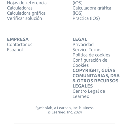
Hojas de referencia
(iOS)
Calculadoras
Calculadora gráfica
Calculadora gráfica
(iOS)
Verificar solución
Practica (iOS)
EMPRESA
LEGAL
Contáctanos
Privacidad
Español
Service Terms
Política de cookies
Configuración de
Cookies
COPYRIGHT, GUÍAS
COMUNITARIAS, DSA
& OTROS RECURSOS
LEGALES
Centro Legal de
Learneo
Symbolab, a Learneo, Inc. business
© Learneo, Inc. 2024