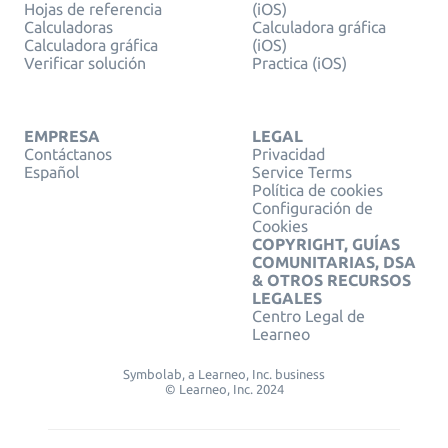
Hojas de referencia
(iOS)
Calculadoras
Calculadora gráfica
Calculadora gráfica
(iOS)
Verificar solución
Practica (iOS)
EMPRESA
LEGAL
Contáctanos
Privacidad
Español
Service Terms
Política de cookies
Configuración de
Cookies
COPYRIGHT, GUÍAS
COMUNITARIAS, DSA
& OTROS RECURSOS
LEGALES
Centro Legal de
Learneo
Symbolab, a Learneo, Inc. business
© Learneo, Inc. 2024