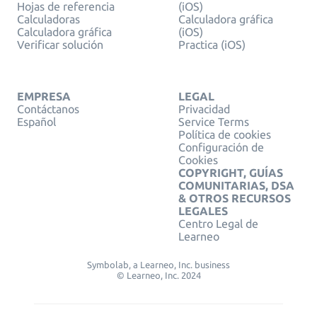
Hojas de referencia
(iOS)
Calculadoras
Calculadora gráfica
Calculadora gráfica
(iOS)
Verificar solución
Practica (iOS)
EMPRESA
LEGAL
Contáctanos
Privacidad
Español
Service Terms
Política de cookies
Configuración de
Cookies
COPYRIGHT, GUÍAS
COMUNITARIAS, DSA
& OTROS RECURSOS
LEGALES
Centro Legal de
Learneo
Symbolab, a Learneo, Inc. business
© Learneo, Inc. 2024