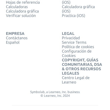
Hojas de referencia
(iOS)
Calculadoras
Calculadora gráfica
Calculadora gráfica
(iOS)
Verificar solución
Practica (iOS)
EMPRESA
LEGAL
Contáctanos
Privacidad
Español
Service Terms
Política de cookies
Configuración de
Cookies
COPYRIGHT, GUÍAS
COMUNITARIAS, DSA
& OTROS RECURSOS
LEGALES
Centro Legal de
Learneo
Symbolab, a Learneo, Inc. business
© Learneo, Inc. 2024