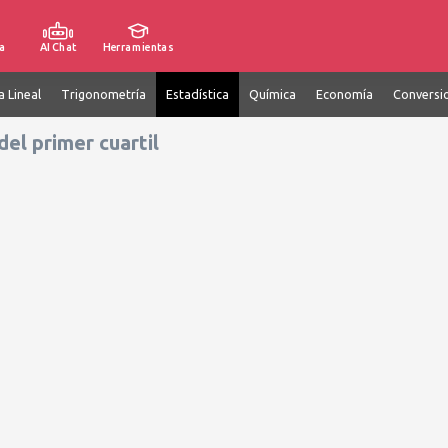
a
AI Chat
Herramientas
a Lineal
Trigonometría
Estadística
Química
Economía
Conversi
del primer cuartil