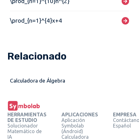
\prod_{n=1}^{10}n^{2}
\prod_{n=1}^{4}x+4
Relacionado
Calculadora de Álgebra
HERRAMIENTAS
APLICACIONES
EMPRESA
DE ESTUDIO
Aplicación
Contáctan
Solucionador
Symbolab
Español
Matemático de
(Android)
IA
Calculadora