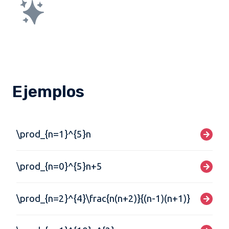
Ejemplos
\prod_{n=1}^{5}n
\prod_{n=0}^{5}n+5
\prod_{n=2}^{4}\frac{n(n+2)}{(n-1)(n+1)}