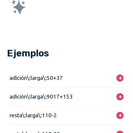
Ejemplos
adición\:larga\:50+37
adición\:larga\:9017+153
resta\:larga\:110-2