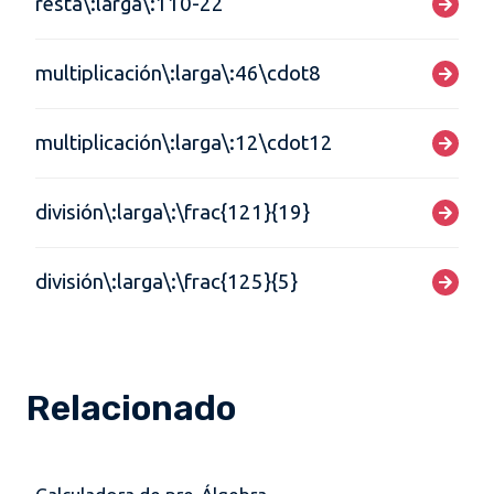
resta\:larga\:110-22
multiplicación\:larga\:46\cdot8
multiplicación\:larga\:12\cdot12
división\:larga\:\frac{121}{19}
división\:larga\:\frac{125}{5}
Relacionado