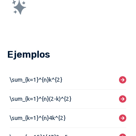
Ejemplos
\sum_{k=1}^{n}k^{2}
\sum_{k=1}^{n}(2-k)^{2}
\sum_{k=1}^{n}4k^{2}