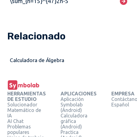
\sum_{n=15}^{47}2n-5
Relacionado
Calculadora de Álgebra
HERRAMIENTAS
APLICACIONES
EMPRESA
DE ESTUDIO
Aplicación
Contáctan
Solucionador
Symbolab
Español
Matemático de
(Android)
IA
Calculadora
AI Chat
gráfica
Problemas
(Android)
populares
Practica