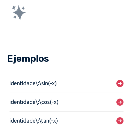
Ejemplos
identidade\:\sin(-x)
identidade\:\cos(-x)
identidade\:\tan(-x)