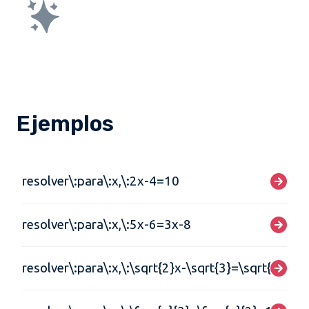
Ejemplos
resolver\:para\:x,\:2x-4=10
resolver\:para\:x,\:5x-6=3x-8
resolver\:para\:x,\:\sqrt{2}x-\sqrt{3}=\sqrt{5}