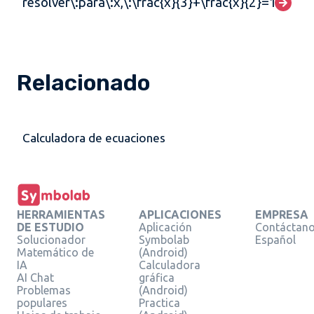
resolver\:para\:x,\:\frac{x}{3}+\frac{x}{2}=10
Relacionado
Calculadora de ecuaciones
HERRAMIENTAS
APLICACIONES
EMPRESA
DE ESTUDIO
Aplicación
Contáctan
Solucionador
Symbolab
Español
Matemático de
(Android)
IA
Calculadora
AI Chat
gráfica
Problemas
(Android)
populares
Practica