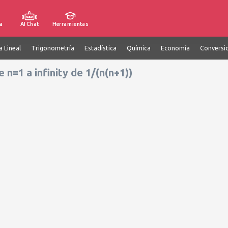
a
AI Chat
Herramientas
a Lineal
Trigonometría
Estadística
Química
Economía
Conversi
 n=1 a infinity de 1/(n(n+1))