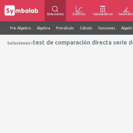
Soluciones
Gráficos
Calculadoras
Geometrí
Pre-Álgebra
Álgebra
Precálculo
Cálculo
Funciones
Álgebr
test de comparación directa serie de
>
Soluciones