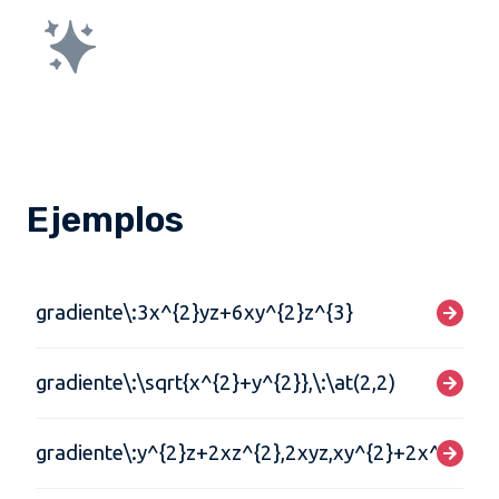
Ejemplos
gradiente\:3x^{2}yz+6xy^{2}z^{3}
gradiente\:\sqrt{x^{2}+y^{2}},\:\at(2,2)
gradiente\:y^{2}z+2xz^{2},2xyz,xy^{2}+2x^{2}z