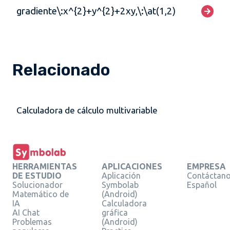
gradiente\:x^{2}+y^{2}+2xy,\:\at(1,2)
Relacionado
Calculadora de cálculo multivariable
HERRAMIENTAS
APLICACIONES
EMPRESA
DE ESTUDIO
Aplicación
Contáctan
Solucionador
Symbolab
Español
Matemático de
(Android)
IA
Calculadora
AI Chat
gráfica
Problemas
(Android)