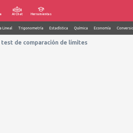
a
AI Chat
Herramientas
a Lineal
Trigonometría
Estadística
Química
Economía
Conversi
 test de comparación de límites