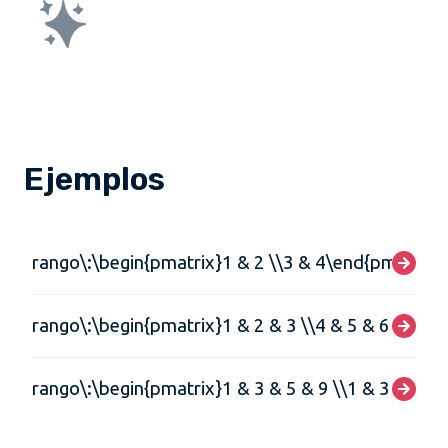
Ejemplos
rango\:\begin{pmatrix}1 & 2 \\3 & 4\end{pmatrix}
rango\:\begin{pmatrix}1 & 2 & 3 \\4 & 5 & 6 \\7 &
rango\:\begin{pmatrix}1 & 3 & 5 & 9 \\1 & 3 & 1 & 