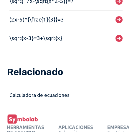
\sqrt{17x-\sqrt{x^2-5}}=7
(2x-5)^{\frac{1}{3}}=3
\sqrt{x-3}=3+\sqrt{x}
Relacionado
Calculadora de ecuaciones
HERRAMIENTAS
APLICACIONES
EMPRESA