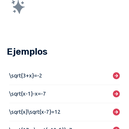
Ejemplos
\sqrt{3+x}=-2
\sqrt{x-1}-x=-7
\sqrt{x}\sqrt{x-7}=12