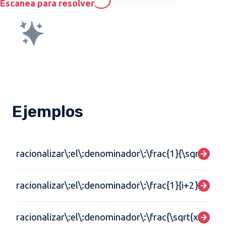
Escanea para resolver
Ejemplos
racionalizar\:el\:denominador\:\frac{1}{\sqrt{x}}
racionalizar\:el\:denominador\:\frac{1}{i+2}
racionalizar\:el\:denominador\:\frac{\sqrt{x}+1}{\