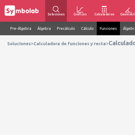
Soluciones
Gráficos
Calculadoras
Geometrí
Pre-Álgebra
Álgebra
Precálculo
Cálculo
Funciones
Álgebr
Calculado
>
>
Soluciones
Calculadora de funciones y recta