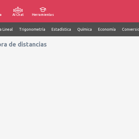
a
AI Chat
Herramientas
a Lineal
Trigonometría
Estadística
Química
Economía
Conversi
ra de distancias